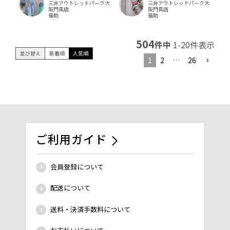
三井アウトレットパーク大
三井アウトレットパーク大
阪門真店
阪門真店
福助
福助
504
件中
1
-
20
件表示
並び替え
新着順
人気順
1
2
…
26
ご利用ガイド
会員登録について
配送について
送料・決済手数料について