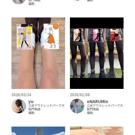
福助
2026/05/16
2026/01/08
yu
oNARUMIo
三井アウトレットパーク大
三井アウトレットパーク大
阪門真店
阪門真店
福助
福助