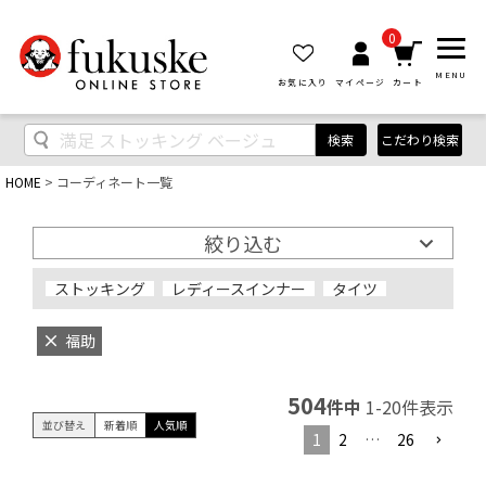
0
MENU
お気に入り
マイページ
カート
検索
こだわり検索
HOME
コーディネート一覧
絞り込む
ストッキング
レディースインナー
タイツ
福助
504
件中
1
-
20
件表示
並び替え
新着順
人気順
1
2
…
26