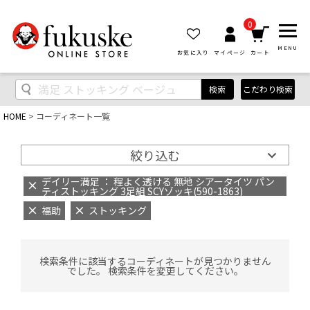
0
MENU
お気に入り
マイページ
カート
検索
こだわり検索
HOME
コーディネート一覧
絞り込む
デイリー満足 ： 程よく透ける 無地 シアータイツ パン
ティストッキング 3足組 SCYゾッキ(590-1863)
福助
ストッキング
検索条件に該当するコーディネートが見つかりません
でした。 検索条件を変更してください。