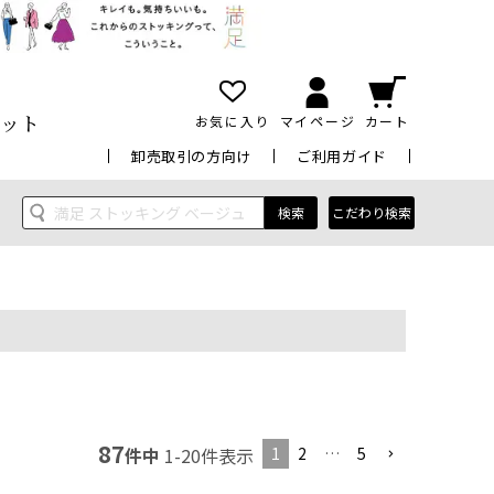
ット
お気に入り
マイページ
カート
卸売取引の方向け
ご利用ガイド
検索
こだわり検索
87
1
2
…
5
件中
1
-
20
件表示