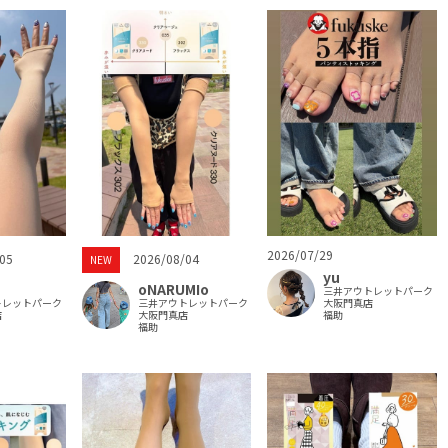
2026/07/29
05
2026/08/04
NEW
yu
oNARUMIo
三井アウトレットパーク
トレットパーク
三井アウトレットパーク
大阪門真店
店
大阪門真店
福助
福助