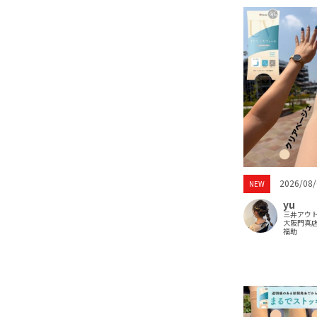
2026/08/
NEW
yu
三井アウ
大阪門真
福助