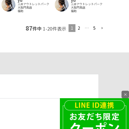
三井アウトレットパーク
三井アウトレットパーク
大阪門真店
大阪門真店
福助
福助
87
1
2
…
5
件中
1
-
20
件表示
×