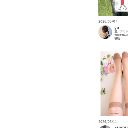
2026/05/07
yu
三井アウ
大阪門真
福助
2026/03/11
oNARU