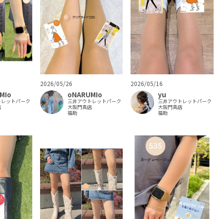
2026/05/26
2026/05/16
MIo
oNARUMIo
yu
トレットパーク
三井アウトレットパーク
三井アウトレットパーク
店
大阪門真店
大阪門真店
福助
福助