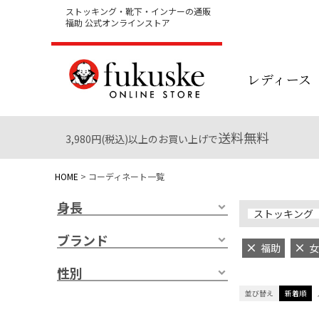
ストッキング・靴下・インナーの通販
福助 公式オンラインストア
レディース
送料無料
3,980円(税込)以上のお買い上げで
HOME
コーディネート一覧
身長
ストッキング
ブランド
福助
女
性別
並び替え
新着順