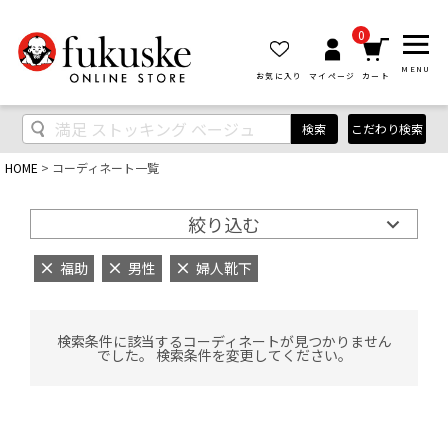
0
MENU
お気に入り
マイページ
カート
検索
こだわり検索
HOME
コーディネート一覧
絞り込む
福助
男性
婦人靴下
検索条件に該当するコーディネートが見つかりません
でした。 検索条件を変更してください。