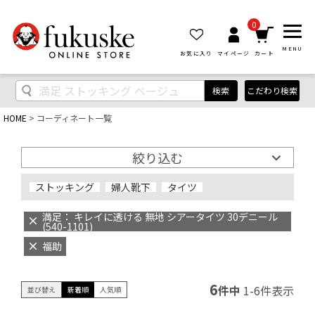
0
MENU
お気に入り
マイページ
カート
検索
こだわり検索
HOME
コーディネート一覧
絞り込む
ストッキング
婦人靴下
タイツ
満足： キレイに透ける 無地 シアータイツ 30デニール
(540-1101)
福助
6
件中
1
-
6
件表示
並び替え
新着順
人気順