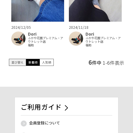
2024/12/05
2024/11/18
Dori
Dori
ふかや花園プレミアム・ア
ふかや花園プレミアム・ア
ウトレット店
ウトレット店
福助
福助
6
件中
1
-
6
件表示
並び替え
新着順
人気順
ご利用ガイド
会員登録について