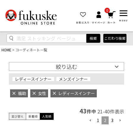
0
MENU
お気に入り
マイページ
カート
検索
こだわり検索
HOME
コーディネート一覧
絞り込む
レディースインナー
メンズインナー
福助
女性
レディースインナー
43
件中
21
-
40
件表示
並び替え
新着順
人気順
1
2
3