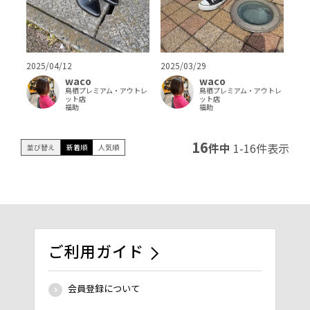
2025/04/12
2025/03/29
waco
waco
鳥栖プレミアム・アウトレ
鳥栖プレミアム・アウトレ
ット店
ット店
福助
福助
16
件中
1
-
16
件表示
並び替え
新着順
人気順
ご利用ガイド
会員登録について