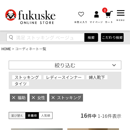
0
MENU
お気に入り
マイページ
カート
検索
こだわり検索
HOME
コーディネート一覧
絞り込む
ストッキング
レディースインナー
婦人靴下
タイツ
福助
女性
ストッキング
16
件中
1
-
16
件表示
並び替え
新着順
人気順