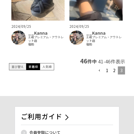
2024/09/25
2024/09/25
__Kanna
__Kanna
土岐プレミアム・アウトレ
土岐プレミアム・アウトレ
ット店
ット店
福助
福助
46
件中
41
-
46
件表示
並び替え
新着順
人気順
1
2
3
ご利用ガイド
会員登録について