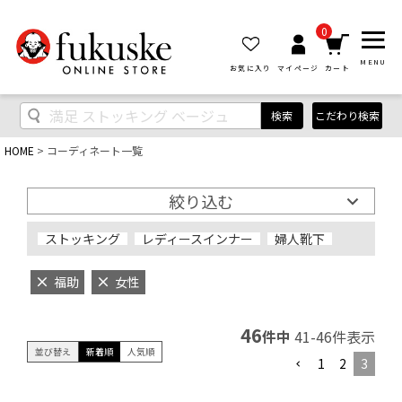
0
MENU
お気に入り
マイページ
カート
検索
こだわり検索
HOME
コーディネート一覧
絞り込む
ストッキング
レディースインナー
婦人靴下
福助
女性
46
件中
41
-
46
件表示
並び替え
新着順
人気順
1
2
3