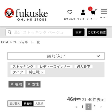
0
MENU
お気に入り
マイページ
カート
検索
こだわり検索
HOME
コーディネート一覧
絞り込む
ストッキング
レディースインナー
婦人靴下
タイツ
紳士靴下
福助
女性
46
件中
21
-
40
件表示
並び替え
新着順
人気順
1
2
3