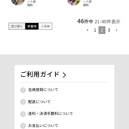
ット店
ット店
福助
福助
46
件中
21
-
40
件表示
並び替え
新着順
人気順
1
2
3
ご利用ガイド
会員登録について
配送について
送料・決済手数料について
お支払いについて