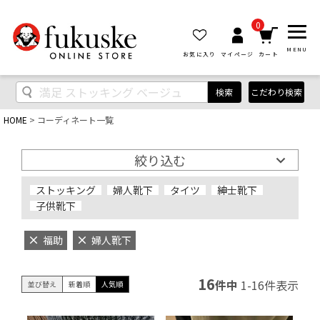
0
MENU
お気に入り
マイページ
カート
検索
こだわり検索
HOME
コーディネート一覧
絞り込む
ストッキング
婦人靴下
タイツ
紳士靴下
子供靴下
福助
婦人靴下
16
件中
1
-
16
件表示
並び替え
新着順
人気順