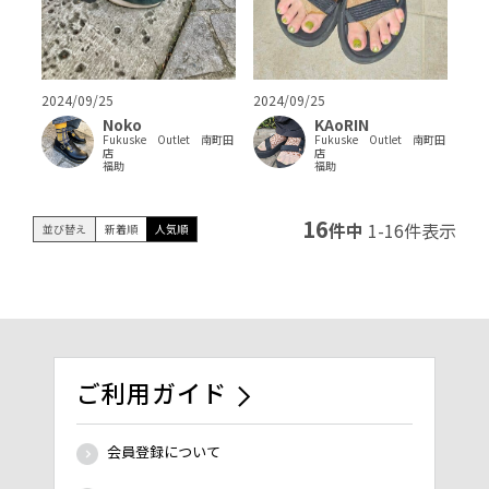
2024/09/25
2024/09/25
KAoRIN
Noko
Fukuske Outlet 南町田
Fukuske Outlet 南町田
店
店
福助
福助
16
件中
1
-
16
件表示
並び替え
新着順
人気順
ご利用ガイド
会員登録について