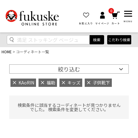
0
MENU
お気に入り
マイページ
カート
検索
こだわり検索
HOME
コーディネート一覧
絞り込む
KAoRIN
福助
キッズ
子供靴下
検索条件に該当するコーディネートが見つかりません
でした。 検索条件を変更してください。