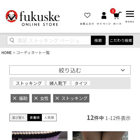
0
MENU
お気に入り
マイページ
カート
検索
こだわり検索
HOME
コーディネート一覧
絞り込む
ストッキング
婦人靴下
タイツ
福助
女性
ストッキング
12
件中
1
-
12
件表示
並び替え
新着順
人気順