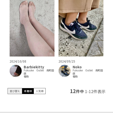
2024/10/08
2024/09/25
Barbiekitty
Noko
Fukuske Outlet 南町田
Fukuske Outlet 南町田
店
店
福助
福助
12
件中
1
-
12
件表示
並び替え
新着順
人気順