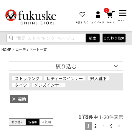
0
MENU
お気に入り
マイページ
カート
検索
こだわり検索
HOME
コーディネート一覧
絞り込む
ストッキング
レディースインナー
婦人靴下
タイツ
メンズインナー
福助
178
件中
1
-
20
件表示
並び替え
新着順
人気順
1
2
…
9