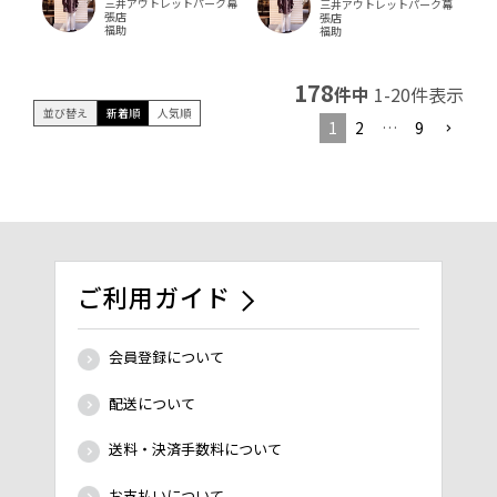
三井アウトレットパーク幕
三井アウトレットパーク幕
張店
張店
福助
福助
178
件中
1
-
20
件表示
並び替え
新着順
人気順
1
2
…
9
ご利用ガイド
会員登録について
配送について
送料・決済手数料について
お支払いについて