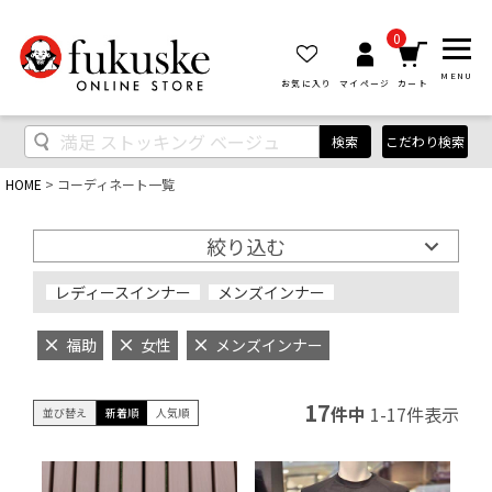
0
MENU
お気に入り
マイページ
カート
検索
こだわり検索
HOME
コーディネート一覧
絞り込む
レディースインナー
メンズインナー
福助
女性
メンズインナー
17
件中
1
-
17
件表示
並び替え
新着順
人気順