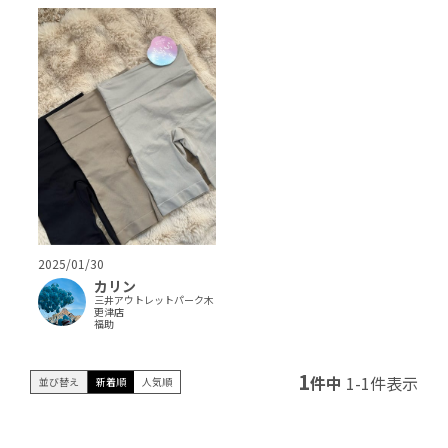
2025/01/30
カリン
三井アウトレットパーク木
更津店
福助
1
件中
1
-
1
件表示
並び替え
新着順
人気順