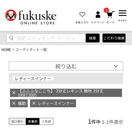
0
MENU
お気に入り
マイページ
カート
検索
こだわり検索
HOME
コーディネート一覧
絞り込む
レディースインナー
【ふふふなここち】 3分丈レギンス 無地 3分丈
(IXR7200)
福助
レディースインナー
1
件中
1
-
1
件表示
並び替え
新着順
人気順