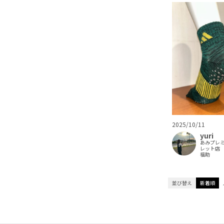
2025/10/11
yuri
あみプレ
レット店
福助
並び替え
新着順