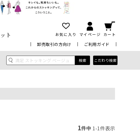
ット
お気に入り
マイページ
カート
卸売取引の方向け
ご利用ガイド
検索
こだわり検索
1
件中
1
-
1
件表示