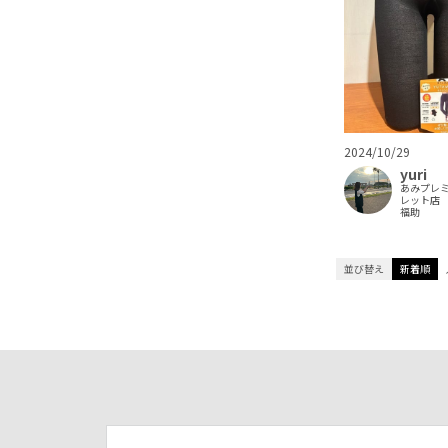
2024/10/29
yuri
あみプレ
レット店
福助
並び替え
新着順