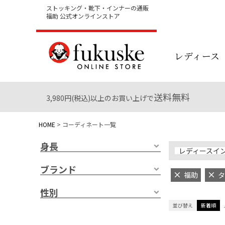
ストッキング・靴下・インナーの通販
福助 公式オンラインストア
レディース
送料無料
3,980円(税込)以上のお買い上げで
HOME
コーディネート一覧
身長
レディースイ
ブランド
福助
タ
性別
並び替え
新着順