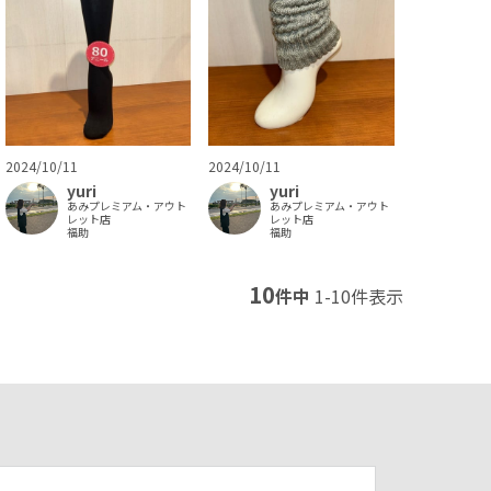
2024/10/11
2024/10/11
yuri
yuri
あみプレミアム・アウト
あみプレミアム・アウト
レット店
レット店
福助
福助
10
件中
1
-
10
件表示