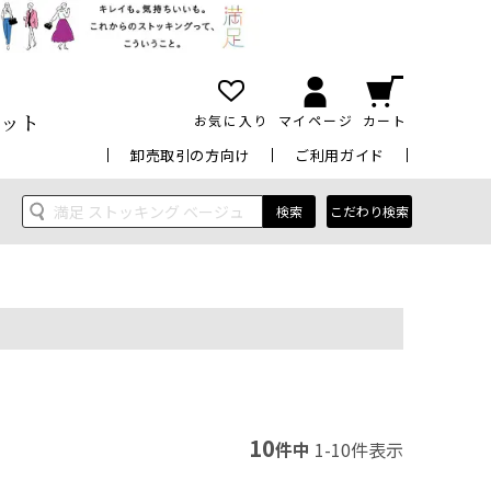
ット
お気に入り
マイページ
カート
卸売取引の方向け
ご利用ガイド
検索
こだわり検索
10
件中
1
-
10
件表示