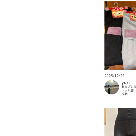
2025/12/28
yuri
あみプレ
レット店
福助