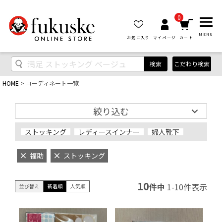
0
MENU
お気に入り
マイページ
カート
検索
こだわり検索
HOME
コーディネート一覧
絞り込む
ストッキング
レディースインナー
婦人靴下
福助
ストッキング
10
件中
1
-
10
件表示
並び替え
新着順
人気順