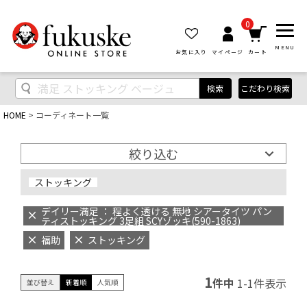
0
MENU
お気に入り
マイページ
カート
検索
こだわり検索
HOME
コーディネート一覧
絞り込む
ストッキング
デイリー満足 ： 程よく透ける 無地 シアータイツ パン
ティストッキング 3足組 SCYゾッキ(590-1863)
福助
ストッキング
1
件中
1
-
1
件表示
並び替え
新着順
人気順