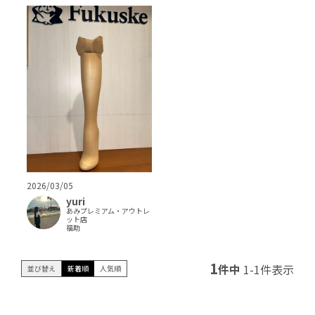
2026/03/05
yuri
あみプレミアム・アウトレ
ット店
福助
1
件中
1
-
1
件表示
並び替え
新着順
人気順