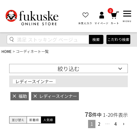
0
MENU
お気に入り
マイページ
カート
検索
こだわり検索
HOME
コーディネート一覧
絞り込む
レディースインナー
福助
レディースインナー
78
件中
1
-
20
件表示
並び替え
新着順
人気順
1
2
…
4