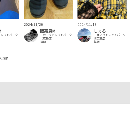
2024/11/26
2024/11/18
M
販売員M
しぇる
トレットパーク
三井アウトレットパーク
三井アウトレットパーク
北広島店
北広島店
福助
福助
人気順