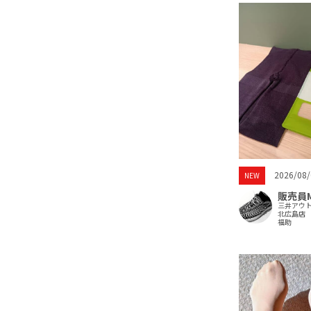
2026/08/
NEW
販売員
三井アウ
北広島店
福助