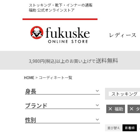
ストッキング・靴下・インナーの通販
福助 公式オンラインストア
レディース
送料無料
3,980円(税込)以上のお買い上げで
HOME
コーディネート一覧
身長
ストッキング
ブランド
福助
タ
性別
並び替え
新着順