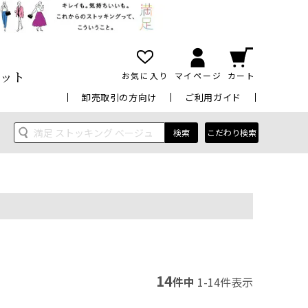
ット
お気に入り
マイページ
カート
卸売取引の方向け
ご利用ガイド
検索
こだわり検索
14
件中
1
-
14
件表示