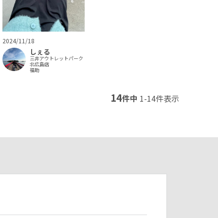
2024/11/18
しぇる
三井アウトレットパーク
北広島店
福助
14
件中
1
-
14
件表示