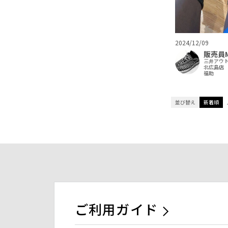
2024/12/09
販売員
三井アウ
北広島店
福助
並び替え
新着順
ご利用ガイド