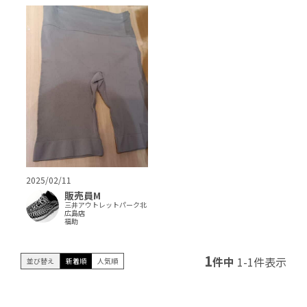
2025/02/11
販売員M
三井アウトレットパーク北
広島店
福助
1
件中
1
-
1
件表示
並び替え
新着順
人気順