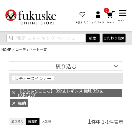
0
MENU
お気に入り
マイページ
カート
検索
こだわり検索
HOME
コーディネート一覧
絞り込む
レディースインナー
【ふふふなここち】 3分丈レギンス 無地 3分丈
(IXR7200)
福助
1
件中
1
-
1
件表示
並び替え
新着順
人気順