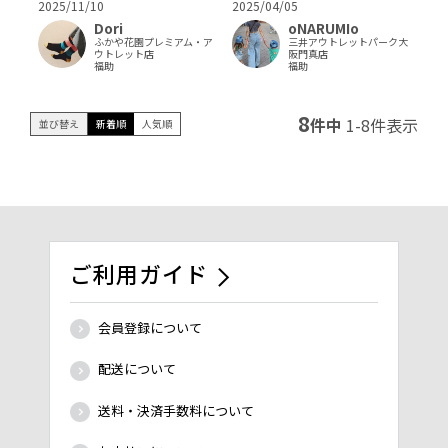
2025/11/10
2025/04/05
Dori
oNARUMIo
ふかや花園プレミアム・ア
三井アウトレットパーク大
ウトレット店
阪門真店
福助
福助
8
件中
1
-
8
件表示
並び替え
新着順
人気順
ご利用ガイド
会員登録について
配送について
送料・決済手数料について