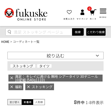
0
MENU
お気に入り
マイページ
カート
検索
こだわり検索
HOME
コーディネート一覧
絞り込む
ストッキング
タイツ
満足： キレイに透ける 無地 シアータイツ 30デニール
10足組 (540q1110)
福助
ストッキング
8
件中
1
-
8
件表示
並び替え
新着順
人気順