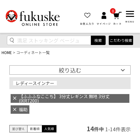
0
MENU
お気に入り
マイページ
カート
検索
こだわり検索
HOME
コーディネート一覧
絞り込む
レディースインナー
【ふふふなここち】 3分丈レギンス 無地 3分丈
(IXR7200)
福助
14
件中
1
-
14
件表示
並び替え
新着順
人気順