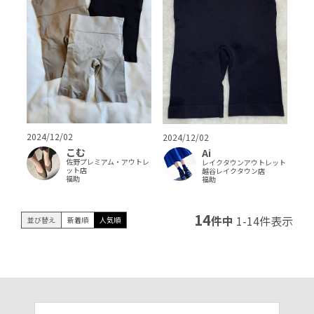
2024/12/02
2024/12/02
こむ
Ai
佐野プレミアム・アウトレ
レイクタウンアウトレット
ット店
越谷レイクタウン店
福助
福助
14
件中
1
-
14
件表示
並び替え
新着順
人気順