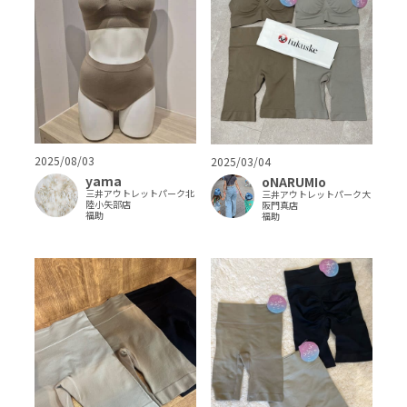
2025/08/03
2025/03/04
yama
oNARUMIo
三井アウトレットパーク北
三井アウトレットパーク大
陸小矢部店
阪門真店
福助
福助