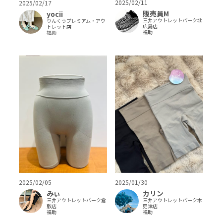
2025/02/11
2025/02/17
販売員M
yocii
三井アウトレットパーク北
りんくうプレミアム・アウ
広島店
トレット店
福助
福助
2025/02/05
2025/01/30
みぃ
カリン
三井アウトレットパーク倉
三井アウトレットパーク木
敷店
更津店
福助
福助