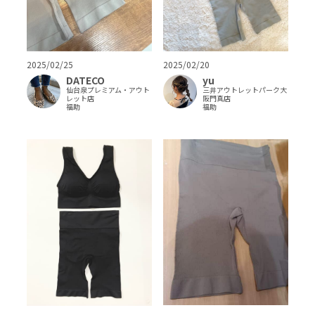
2025/02/25
2025/02/20
DATECO
yu
仙台泉プレミアム・アウト
三井アウトレットパーク大
レット店
阪門真店
福助
福助