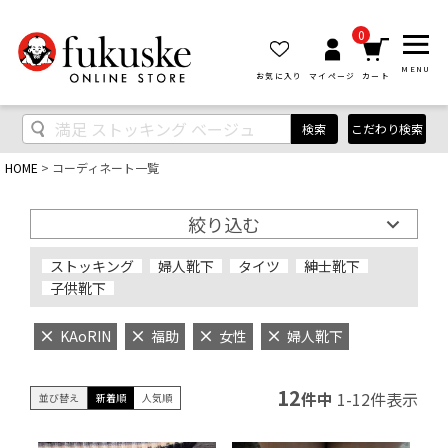
0
MENU
お気に入り
マイページ
カート
検索
こだわり検索
HOME
コーディネート一覧
絞り込む
ストッキング
婦人靴下
タイツ
紳士靴下
子供靴下
KAoRIN
福助
女性
婦人靴下
12
件中
1
-
12
件表示
並び替え
新着順
人気順