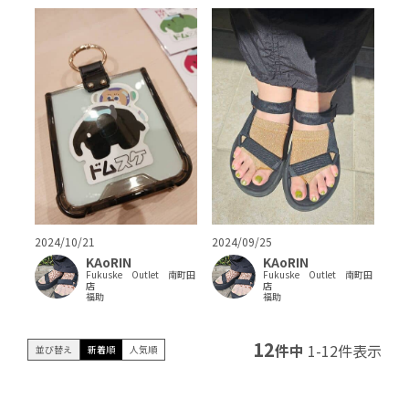
2024/10/21
2024/09/25
KAoRIN
KAoRIN
Fukuske Outlet 南町田
Fukuske Outlet 南町田
店
店
福助
福助
12
件中
1
-
12
件表示
並び替え
新着順
人気順