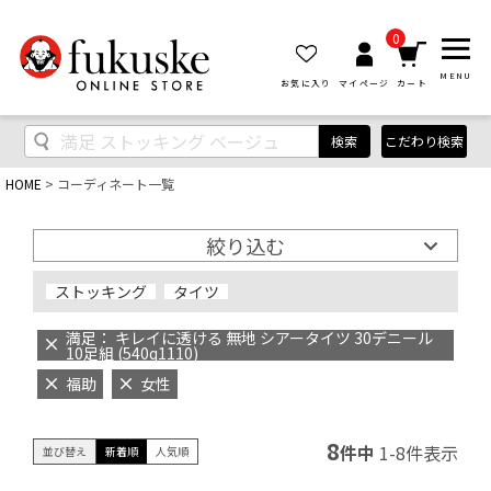
0
MENU
お気に入り
マイページ
カート
検索
こだわり検索
HOME
コーディネート一覧
絞り込む
ストッキング
タイツ
満足： キレイに透ける 無地 シアータイツ 30デニール
10足組 (540q1110)
福助
女性
8
件中
1
-
8
件表示
並び替え
新着順
人気順