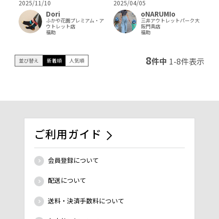
2025/11/10
2025/04/05
Dori
oNARUMIo
ふかや花園プレミアム・ア
三井アウトレットパーク大
ウトレット店
阪門真店
福助
福助
8
件中
1
-
8
件表示
並び替え
新着順
人気順
ご利用ガイド
会員登録について
配送について
送料・決済手数料について