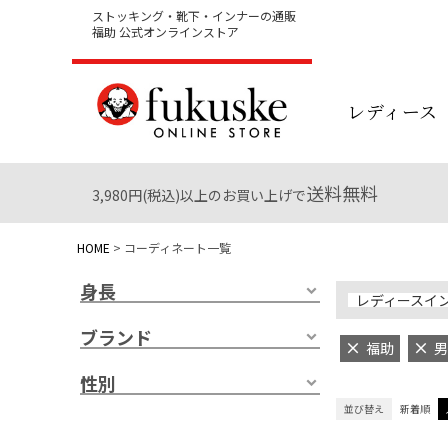
ストッキング・靴下・インナーの通販
福助 公式オンラインストア
レディース
送料無料
3,980円(税込)以上のお買い上げで
HOME
コーディネート一覧
身長
レディースイ
ブランド
福助
男
性別
並び替え
新着順