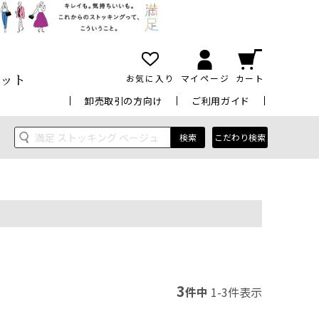
ット
お気に入り
マイページ
カート
卸売取引の方向け
ご利用ガイド
検索
こだわり検索
3
件中
1
-
3
件表示