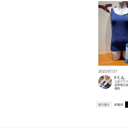
2025/07/17
Fくん
三井アウ
滋賀竜王
福助
並び替え
新着順