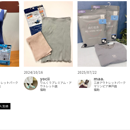
2024/10/16
2025/07/22
yocii
maa.
トレットパーク
りんくうプレミアム・ア
三井アウトレットパーク
店
ウトレット店
マリンピア神戸店
福助
福助
人気順