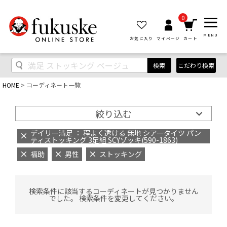
0
MENU
お気に入り
マイページ
カート
検索
こだわり検索
HOME
コーディネート一覧
絞り込む
デイリー満足 ： 程よく透ける 無地 シアータイツ パン
ティストッキング 3足組 SCYゾッキ(590-1863)
福助
男性
ストッキング
検索条件に該当するコーディネートが見つかりません
でした。 検索条件を変更してください。