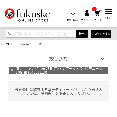
0
MENU
お気に入り
マイページ
カート
検索
こだわり検索
HOME
コーディネート一覧
絞り込む
満足： キレイに透ける 無地 シアータイツ 30デニール
10足組 (540q1110)
検索条件に該当するコーディネートが見つかりません
でした。 検索条件を変更してください。