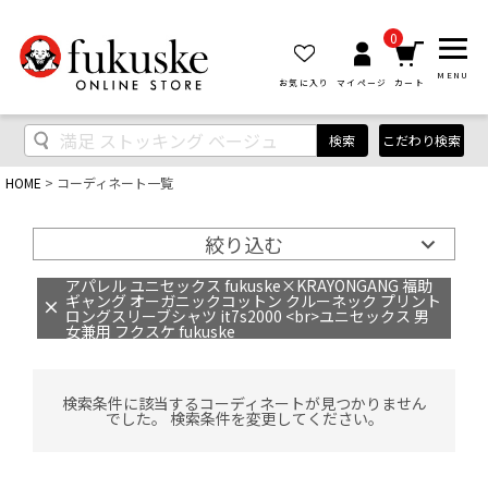
0
MENU
お気に入り
マイページ
カート
検索
こだわり検索
HOME
コーディネート一覧
絞り込む
アパレル ユニセックス fukuske×KRAYONGANG 福助
ギャング オーガニックコットン クルーネック プリント
ロングスリーブシャツ it7s2000 <br>ユニセックス 男
女兼用 フクスケ fukuske
検索条件に該当するコーディネートが見つかりません
でした。 検索条件を変更してください。