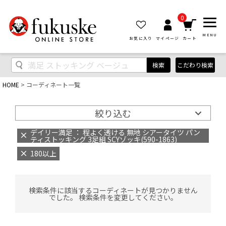
0
MENU
お気に入り
マイページ
カート
検索
こだわり検索
HOME
コーディネート一覧
絞り込む
デイリー満足 ： 程よく透ける 無地 シアータイツ パン
ティストッキング 3足組 SCYゾッキ(590-1863)
180以上
検索条件に該当するコーディネートが見つかりません
でした。 検索条件を変更してください。