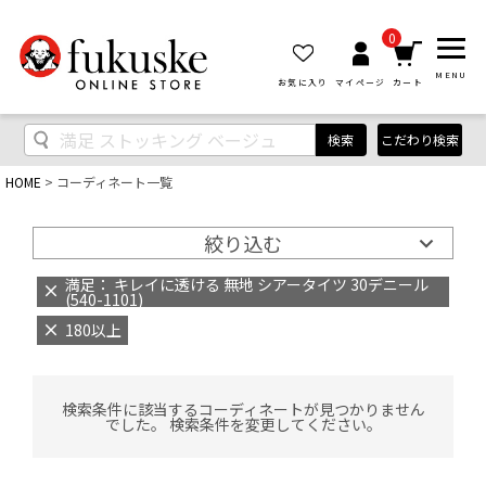
0
MENU
お気に入り
マイページ
カート
検索
こだわり検索
HOME
コーディネート一覧
絞り込む
満足： キレイに透ける 無地 シアータイツ 30デニール
(540-1101)
180以上
検索条件に該当するコーディネートが見つかりません
でした。 検索条件を変更してください。