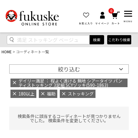
0
MENU
お気に入り
マイページ
カート
検索
こだわり検索
HOME
コーディネート一覧
絞り込む
デイリー満足 ： 程よく透ける 無地 シアータイツ パン
ティストッキング 3足組 SCYゾッキ(590-1863)
180以上
福助
ストッキング
検索条件に該当するコーディネートが見つかりません
でした。 検索条件を変更してください。