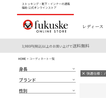
ストッキング・靴下・インナーの通販
福助 公式オンラインストア
レディース
送料無料
3,980円(税込)以上のお買い上げで
HOME
コーディネート一覧
身長
快適仕様： パ
ブランド
性別