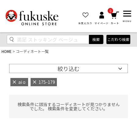
0
MENU
お気に入り
マイページ
カート
検索
こだわり検索
HOME
コーディネート一覧
絞り込む
ai‪‪☺︎‬
175-179
検索条件に該当するコーディネートが見つかりません
でした。 検索条件を変更してください。