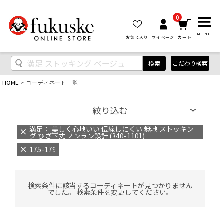
0
MENU
お気に入り
マイページ
カート
検索
こだわり検索
HOME
コーディネート一覧
絞り込む
満足： 美しく心地いい 伝線しにくい 無地 ストッキン
グ ひざ下丈 ノンラン設計 (340-1101)
175-179
検索条件に該当するコーディネートが見つかりません
でした。 検索条件を変更してください。