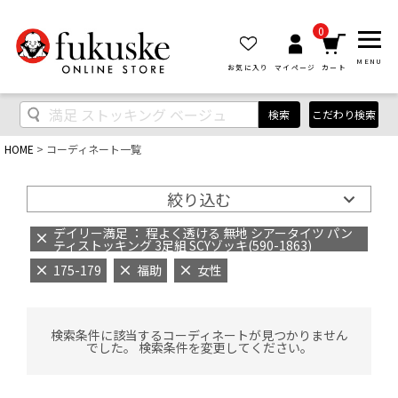
0
MENU
お気に入り
マイページ
カート
検索
こだわり検索
HOME
コーディネート一覧
絞り込む
デイリー満足 ： 程よく透ける 無地 シアータイツ パン
ティストッキング 3足組 SCYゾッキ(590-1863)
175-179
福助
女性
検索条件に該当するコーディネートが見つかりません
でした。 検索条件を変更してください。