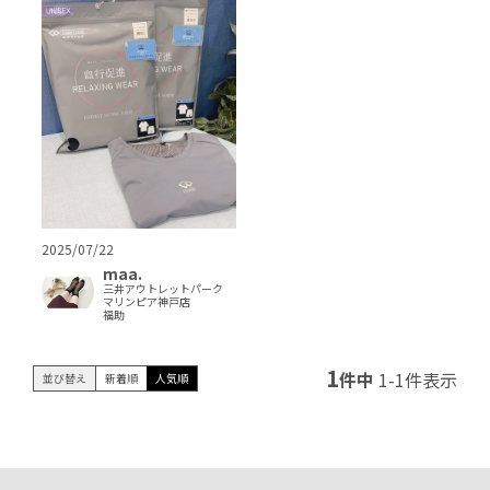
2025/07/22
maa.
三井アウトレットパーク
マリンピア神戸店
福助
1
件中
1
-
1
件表示
並び替え
新着順
人気順