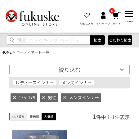
0
MENU
お気に入り
マイページ
カート
検索
こだわり検索
HOME
コーディネート一覧
絞り込む
レディースインナー
メンズインナー
175-179
男性
メンズインナー
1
件中
1
-
1
件表示
並び替え
新着順
人気順