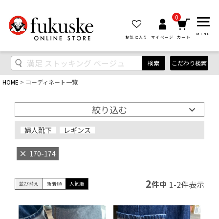
0
MENU
お気に入り
マイページ
カート
検索
こだわり検索
HOME
コーディネート一覧
絞り込む
婦人靴下
レギンス
170-174
2
件中
1
-
2
件表示
並び替え
新着順
人気順