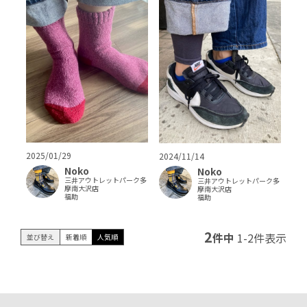
2025/01/29
2024/11/14
Noko
Noko
三井アウトレットパーク多
三井アウトレットパーク多
摩南大沢店
摩南大沢店
福助
福助
2
件中
1
-
2
件表示
並び替え
新着順
人気順