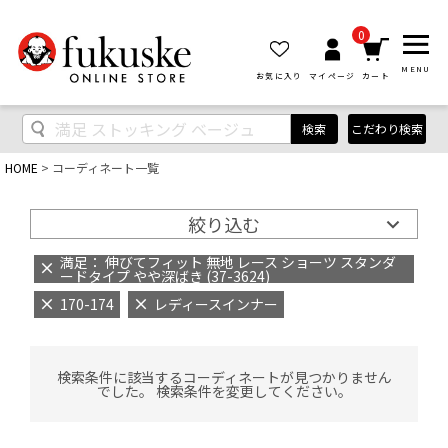
0
MENU
お気に入り
マイページ
カート
検索
こだわり検索
HOME
コーディネート一覧
絞り込む
満足： 伸びてフィット 無地 レース ショーツ スタンダ
ードタイプ やや深ばき (37-3624)
170-174
レディースインナー
検索条件に該当するコーディネートが見つかりません
でした。 検索条件を変更してください。