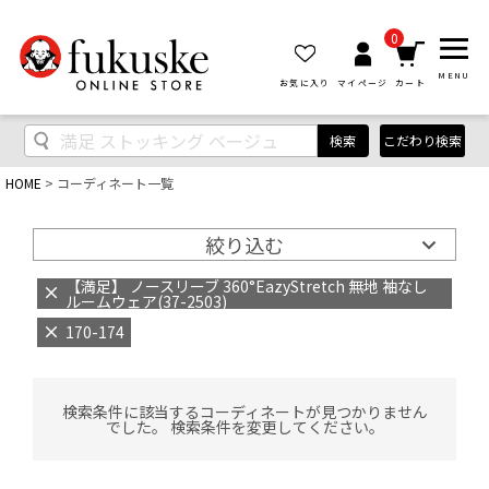
0
MENU
お気に入り
マイページ
カート
検索
こだわり検索
HOME
コーディネート一覧
絞り込む
【満足】 ノースリーブ 360°EazyStretch 無地 袖なし
ルームウェア(37-2503)
170-174
検索条件に該当するコーディネートが見つかりません
でした。 検索条件を変更してください。