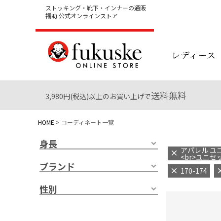
ストッキング・靴下・インナーの通販
福助 公式オンラインストア
レディース
送料無料
3,980円(税込)以上のお買い上げで
HOME
コーディネート一覧
身長
アパレル ユニ
<br>ユニセ
ブランド
170-174
性別