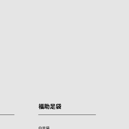
福助足袋
白足袋