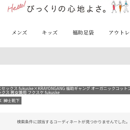
メンズ
キッズ
福助足袋
アウトレ
セックス fukuske×KRAYONGANG 福助ギャング オーガニックコット
ックス 男女兼用 フクスケ fukuske
紳士靴下
検索条件に該当するコーディネートが見つかりませんでした。