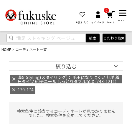
0
MENU
お気に入り
マイページ
カート
検索
こだわり検索
HOME
コーディネート一覧
絞り込む
満足Styling(スタイリング)： 毛玉になりにくい 無地 着
圧タイツ 60デニール しっとりダブル保湿 (743-1211)
170-174
検索条件に該当するコーディネートが見つかりません
でした。 検索条件を変更してください。