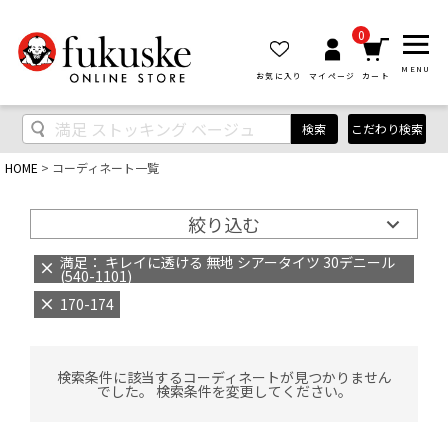
0
MENU
お気に入り
マイページ
カート
検索
こだわり検索
HOME
コーディネート一覧
絞り込む
満足： キレイに透ける 無地 シアータイツ 30デニール
(540-1101)
170-174
検索条件に該当するコーディネートが見つかりません
でした。 検索条件を変更してください。