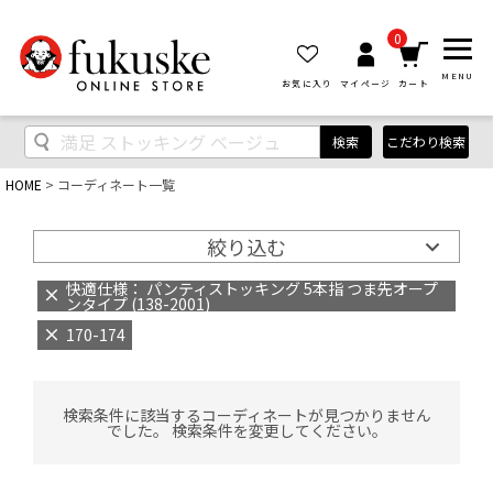
0
MENU
お気に入り
マイページ
カート
検索
こだわり検索
HOME
コーディネート一覧
絞り込む
快適仕様： パンティストッキング 5本指 つま先オープ
ンタイプ (138-2001)
170-174
検索条件に該当するコーディネートが見つかりません
でした。 検索条件を変更してください。