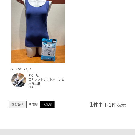
2025/07/17
Fくん
三井アウトレットパーク滋
賀竜王店
福助
1
件中
1
-
1
件表示
並び替え
新着順
人気順