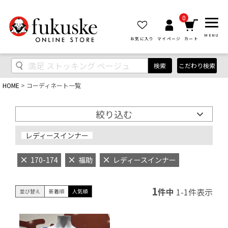
0
MENU
お気に入り
マイページ
カート
検索
こだわり検索
HOME
コーディネート一覧
絞り込む
レディースインナー
170-174
福助
レディースインナー
1
件中
1
-
1
件表示
並び替え
新着順
人気順