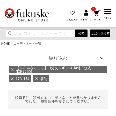
0
MENU
お気に入り
マイページ
カート
検索
こだわり検索
HOME
コーディネート一覧
絞り込む
【ふふふなここち】 3分丈レギンス 無地 3分丈
(IXR7200)
170-174
福助
検索条件に該当するコーディネートが見つかりません
でした。 検索条件を変更してください。