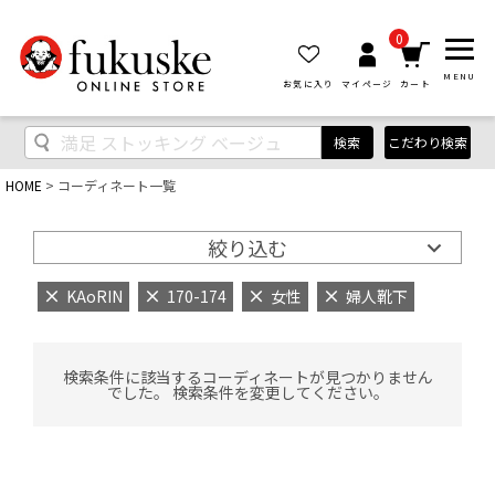
0
MENU
お気に入り
マイページ
カート
検索
こだわり検索
HOME
コーディネート一覧
絞り込む
KAoRIN
170-174
女性
婦人靴下
検索条件に該当するコーディネートが見つかりません
でした。 検索条件を変更してください。