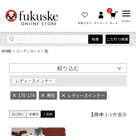
0
MENU
お気に入り
マイページ
カート
検索
こだわり検索
HOME
コーディネート一覧
絞り込む
レディースインナー
170-174
男性
レディースインナー
1
件中
1
-
1
件表示
並び替え
新着順
人気順