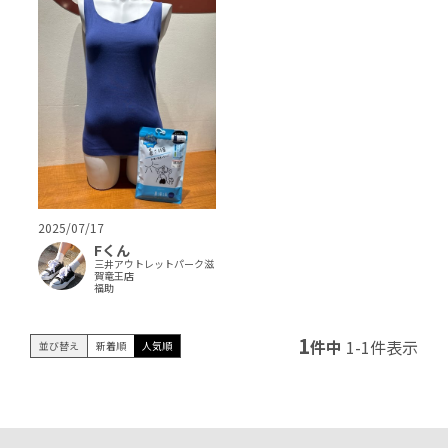
2025/07/17
Fくん
三井アウトレットパーク滋
賀竜王店
福助
1
件中
1
-
1
件表示
並び替え
新着順
人気順