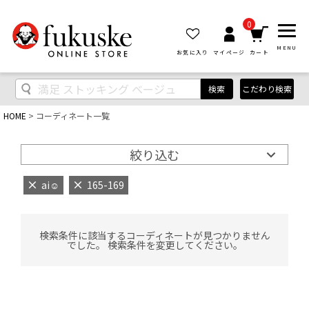
0
MENU
お気に入り
マイページ
カート
検索
こだわり検索
HOME
コーディネート一覧
絞り込む
ai‪‪☺︎‬
165-169
検索条件に該当するコーディネートが見つかりません
でした。 検索条件を変更してください。